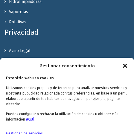
Hidrolimpiadoras
Vaporetas
Rotativas
Privacidad
Aviso Legal
Política de Privacidad
Gestionar consentimiento
Política de cookies
Este sitio web usa cookies
Terminos y Condiciones
Utilizamos cookies propias y de terceros para analizar nuestros servicios y
Valóranos
mostrarte publicidad relacionada con tus preferencias, en base a un perfil
elaborado a partir de tus hábitos de navegación, por ejemplo, páginas
visitadas.
Puedes configurar o rechazar la utilización de cookies u obtener más
información
AQUÍ
.
Envitec Murcia: Maquinaria de limpieza industrial
Gestionar los servicios