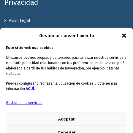
Privacidad
Aviso Legal
Política de Privacidad
Gestionar consentimiento
Política de cookies
Este sitio web usa cookies
Terminos y Condiciones
Utilizamos cookies propias y de terceros para analizar nuestros servicios y
Valóranos
mostrarte publicidad relacionada con tus preferencias, en base a un perfil
elaborado a partir de tus hábitos de navegación, por ejemplo, páginas
visitadas.
Puedes configurar o rechazar la utilización de cookies u obtener más
información
AQUÍ
.
Envitec Murcia: Maquinaria de limpieza industrial
Gestionar los servicios
Aceptar
Envitec Valencia: Maquinaria de limpieza industrial
5.0
Denegar