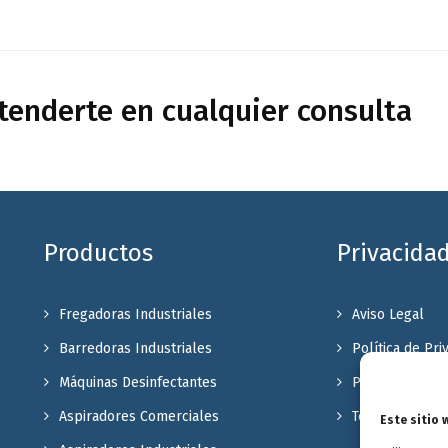
enderte en cualquier consulta
Productos
Privacida
Fregadoras Industriales
Aviso Legal
Barredoras Industriales
Política de Pri
Máquinas Desinfectantes
Política de coo
Aspiradores Comerciales
Terminos y Con
Este sitio 