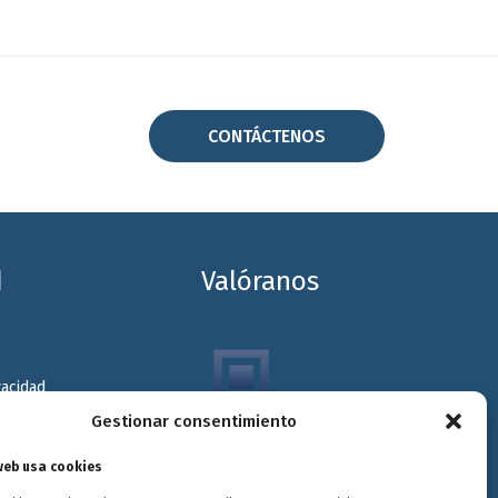
CONTÁCTENOS
d
Valóranos
vacidad
Gestionar consentimiento
kies
Envitec Murcia:
Maquinaria de limpieza
diciones
web usa cookies
industrial