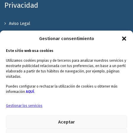
Privacidad
Aviso Legal
Política de Privacidad
Gestionar consentimiento
Política de cookies
Este sitio web usa cookies
Terminos y Condiciones
Utilizamos cookies propias y de terceros para analizar nuestros servicios y
Valóranos
mostrarte publicidad relacionada con tus preferencias, en base a un perfil
elaborado a partir de tus hábitos de navegación, por ejemplo, páginas
visitadas.
Puedes configurar o rechazar la utilización de cookies u obtener más
información
AQUÍ
.
Envitec Murcia: Maquinaria de limpieza industrial
Gestionar los servicios
Aceptar
Envitec Valencia: Maquinaria de limpieza industrial
5.0