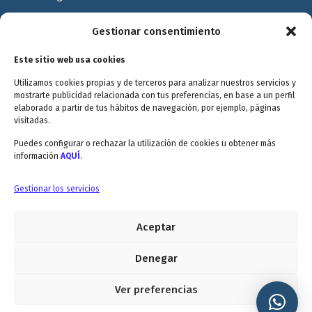
Política de Privacidad
Gestionar consentimiento
Política de cookies
Este sitio web usa cookies
Terminos y Condiciones
Utilizamos cookies propias y de terceros para analizar nuestros servicios y
Valóranos
mostrarte publicidad relacionada con tus preferencias, en base a un perfil
elaborado a partir de tus hábitos de navegación, por ejemplo, páginas
visitadas.
Puedes configurar o rechazar la utilización de cookies u obtener más
información
AQUÍ
.
Envitec Murcia: Maquinaria de limpieza industrial
Gestionar los servicios
Aceptar
Envitec Valencia: Maquinaria de limpieza industrial
5.0
Denegar
Ver preferencias