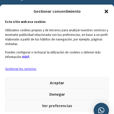
Política de Privacidad
Gestionar consentimiento
Política de cookies
Este sitio web usa cookies
Terminos y Condiciones
Utilizamos cookies propias y de terceros para analizar nuestros servicios y
Valóranos
mostrarte publicidad relacionada con tus preferencias, en base a un perfil
elaborado a partir de tus hábitos de navegación, por ejemplo, páginas
visitadas.
Puedes configurar o rechazar la utilización de cookies u obtener más
información
AQUÍ
.
Envitec Murcia: Maquinaria de limpieza industrial
Gestionar los servicios
Aceptar
Envitec Valencia: Maquinaria de limpieza industrial
5.0
Denegar
Ver preferencias