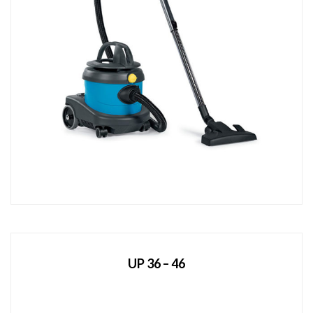
UP 36 – 46