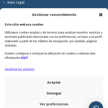
Aviso Legal
Política de Privacidad
Gestionar consentimiento
Política de cookies
Este sitio web usa cookies
Terminos y Condiciones
Utilizamos cookies propias y de terceros para analizar nuestros servicios y
Valóranos
mostrarte publicidad relacionada con tus preferencias, en base a un perfil
elaborado a partir de tus hábitos de navegación, por ejemplo, páginas
visitadas.
Puedes configurar o rechazar la utilización de cookies u obtener más
información
AQUÍ
.
Envitec Murcia: Maquinaria de limpieza industrial
Gestionar los servicios
Aceptar
Envitec Valencia: Maquinaria de limpieza industrial
5.0
Denegar
Ver preferencias