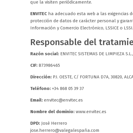
que la visiten periódicamente.
ENVITEC
ha adecuado esta web a las exigencias de
protección de datos de carácter personal y garantí
Información y Comercio Electrónico, LSSICE o LSSI
Responsable del tratami
Razón social:
ENVITEC SISTEMAS DE LIMPIEZA S.L.
CIF:
B73986465
Dirección:
P.I. OESTE, C/ FORTUNA D7A, 30820, AL
Teléfono:
+34 868 05 39 37
Email:
envitec@envitec.es
Nombre del dominio:
www.envitec.es
DPD:
José Herrero
jose.herrero@valegalespaña.com