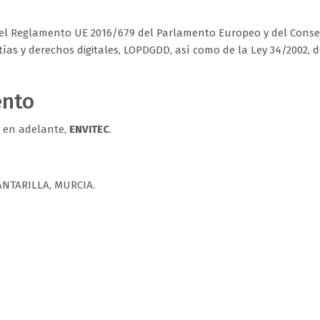
l Reglamento UE 2016/679 del Parlamento Europeo y del Consejo, 
as y derechos digitales, LOPDGDD, así como de la Ley 34/2002, de 
.
ento
, en adelante,
ENVITEC
.
CANTARILLA, MURCIA.