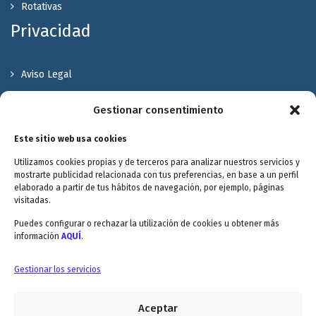
Rotativas
Privacidad
Aviso Legal
Política de Privacidad
Gestionar consentimiento
Política de cookies
Este sitio web usa cookies
Terminos y Condiciones
Utilizamos cookies propias y de terceros para analizar nuestros servicios y
Valóranos
mostrarte publicidad relacionada con tus preferencias, en base a un perfil
elaborado a partir de tus hábitos de navegación, por ejemplo, páginas
visitadas.
Puedes configurar o rechazar la utilización de cookies u obtener más
información
AQUÍ
.
Envitec Murcia: Maquinaria de limpieza industrial
Gestionar los servicios
Aceptar
Envitec Valencia: Maquinaria de limpieza industrial