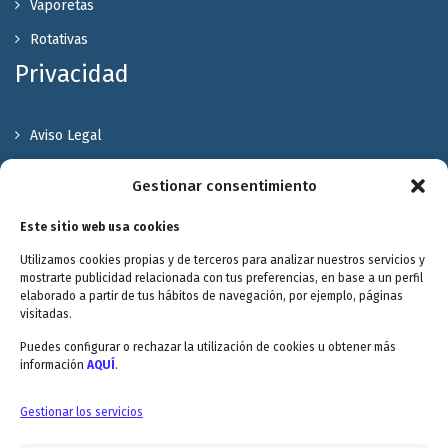
Vaporetas
Rotativas
Privacidad
Aviso Legal
Política de Privacidad
Gestionar consentimiento
Política de cookies
Este sitio web usa cookies
Terminos y Condiciones
Utilizamos cookies propias y de terceros para analizar nuestros servicios y
Valóranos
mostrarte publicidad relacionada con tus preferencias, en base a un perfil
elaborado a partir de tus hábitos de navegación, por ejemplo, páginas
visitadas.
Puedes configurar o rechazar la utilización de cookies u obtener más
información
AQUÍ
.
Envitec Murcia: Maquinaria de limpieza industrial
Gestionar los servicios