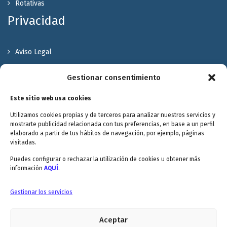
Rotativas
Privacidad
Aviso Legal
Política de Privacidad
Gestionar consentimiento
Política de cookies
Este sitio web usa cookies
Terminos y Condiciones
Utilizamos cookies propias y de terceros para analizar nuestros servicios y
Valóranos
mostrarte publicidad relacionada con tus preferencias, en base a un perfil
elaborado a partir de tus hábitos de navegación, por ejemplo, páginas
visitadas.
Puedes configurar o rechazar la utilización de cookies u obtener más
información
AQUÍ
.
Envitec Murcia: Maquinaria de limpieza industrial
Gestionar los servicios
Aceptar
Envitec Valencia: Maquinaria de limpieza industrial