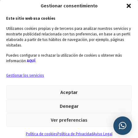
Política de Privacidad
Gestionar consentimiento
Política de cookies
Este sitio web usa cookies
Terminos y Condiciones
Utilizamos cookies propias y de terceros para analizar nuestros servicios y
Valóranos
mostrarte publicidad relacionada con tus preferencias, en base a un perfil
elaborado a partir de tus hábitos de navegación, por ejemplo, páginas
visitadas.
Puedes configurar o rechazar la utilización de cookies u obtener más
información
AQUÍ
.
Envitec Murcia: Maquinaria de limpieza industrial
Gestionar los servicios
Aceptar
Envitec Valencia: Maquinaria de limpieza industrial
5.0
Denegar
Ver preferencias
© Envitec 2019 /
Diseño Web
|
GuellCom_
Política de cookies
Política de Privacidad
Aviso Legal