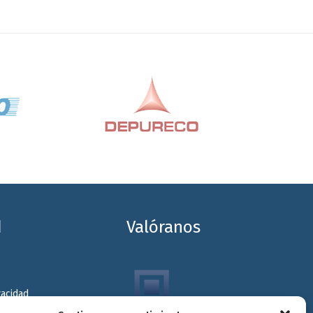
d
Valóranos
vacidad