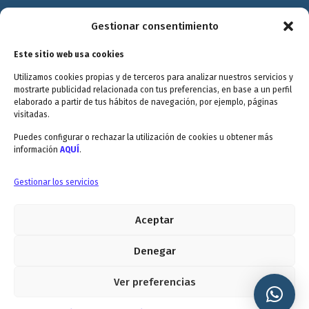
Política de Privacidad
Gestionar consentimiento
Política de cookies
Este sitio web usa cookies
Terminos y Condiciones
Utilizamos cookies propias y de terceros para analizar nuestros servicios y
Valóranos
mostrarte publicidad relacionada con tus preferencias, en base a un perfil
elaborado a partir de tus hábitos de navegación, por ejemplo, páginas
visitadas.
Puedes configurar o rechazar la utilización de cookies u obtener más
información
AQUÍ
.
Envitec Murcia: Maquinaria de limpieza industrial
Gestionar los servicios
Aceptar
Envitec Valencia: Maquinaria de limpieza industrial
5.0
Denegar
Ver preferencias