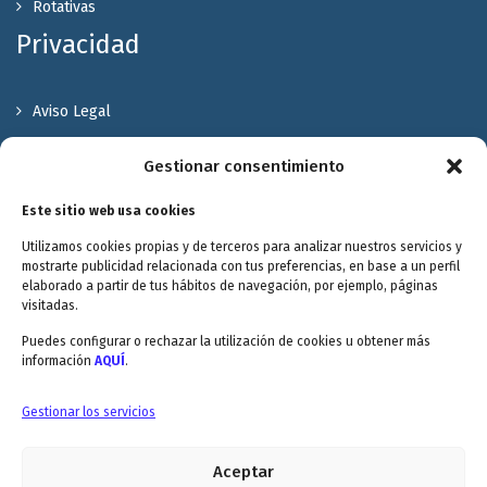
Rotativas
Privacidad
Aviso Legal
Política de Privacidad
Gestionar consentimiento
Política de cookies
Este sitio web usa cookies
Terminos y Condiciones
Utilizamos cookies propias y de terceros para analizar nuestros servicios y
Valóranos
mostrarte publicidad relacionada con tus preferencias, en base a un perfil
elaborado a partir de tus hábitos de navegación, por ejemplo, páginas
visitadas.
Puedes configurar o rechazar la utilización de cookies u obtener más
información
AQUÍ
.
Envitec Murcia: Maquinaria de limpieza industrial
Gestionar los servicios
Aceptar
Envitec Valencia: Maquinaria de limpieza industrial