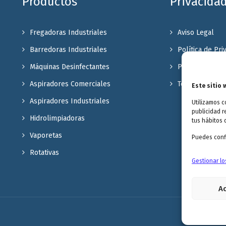
Productos
Privacida
Fregadoras Industriales
Aviso Legal
Barredoras Industriales
Política de Pri
Máquinas Desinfectantes
Política de coo
Aspiradores Comerciales
Terminos y Con
Este sitio 
Aspiradores Industriales
Utilizamos c
publicidad r
Hidrolimpiadoras
tus hábitos 
Vaporetas
Puedes confi
Rotativas
Gestionar lo
A