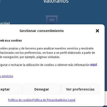
d
Valóranos
vacidad
Gestionar consentimiento
kies
Envitec Murcia:
Maquinaria de limpieza
diciones
web usa cookies
industrial
ookies propias y de terceros para analizar nuestros servicios y mostrarte
elacionada con tus preferencias, en base a un perfil elaborado a partir de
de navegación, por ejemplo, páginas visitadas.
Envitec Valencia:
Maquinaria de limpieza
gurar o rechazar la utilización de cookies u obtener más información
AQUÍ
.
industrial
s servicios
5.0
ceptar
Denegar
Ver preferencias
Política de cookies
Política de Privacidad
Aviso Legal