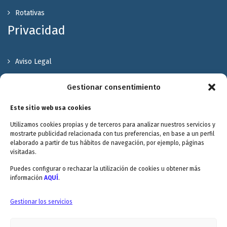
Rotativas
Privacidad
Aviso Legal
Política de Privacidad
Gestionar consentimiento
Política de cookies
Este sitio web usa cookies
Terminos y Condiciones
Utilizamos cookies propias y de terceros para analizar nuestros servicios y
Valóranos
mostrarte publicidad relacionada con tus preferencias, en base a un perfil
elaborado a partir de tus hábitos de navegación, por ejemplo, páginas
visitadas.
Puedes configurar o rechazar la utilización de cookies u obtener más
información
AQUÍ
.
Envitec Murcia: Maquinaria de limpieza industrial
Gestionar los servicios