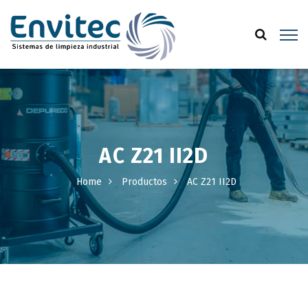
AC Z21 II2D
Home
Productos
AC Z21 II2D