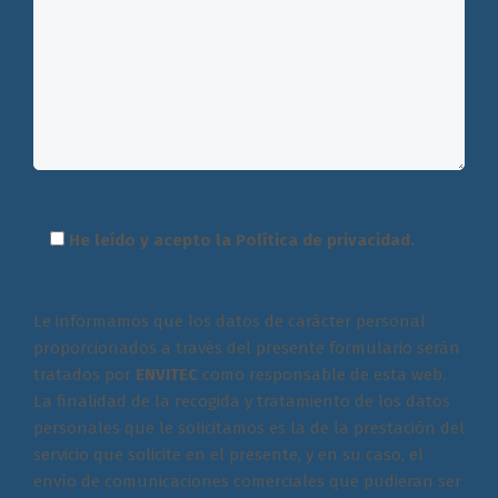
He leído y acepto la
Política de privacidad
.
Le informamos que los datos de carácter personal
proporcionados a través del presente formulario serán
tratados por
ENVITEC
como responsable de esta web.
La finalidad de la recogida y tratamiento de los datos
personales que le solicitamos es la de la prestación del
servicio que solicite en el presente, y en su caso, el
envío de comunicaciones comerciales que pudieran ser