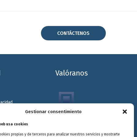
CONTÁCTENOS
d
Valóranos
vacidad
Gestionar consentimiento
kies
Envitec Murcia:
Maquinaria de limpieza
diciones
web usa cookies
industrial
ookies propias y de terceros para analizar nuestros servicios y mostrarte