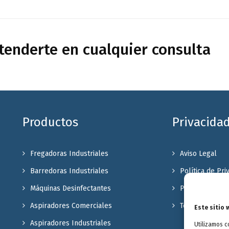
enderte en cualquier consulta
Productos
Privacida
Fregadoras Industriales
Aviso Legal
Barredoras Industriales
Política de Pri
Máquinas Desinfectantes
Política de coo
Aspiradores Comerciales
Terminos y Con
Este sitio 
Aspiradores Industriales
Utilizamos c