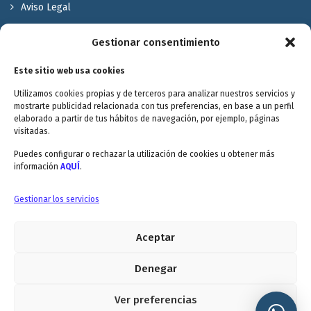
Aviso Legal
Política de Privacidad
Gestionar consentimiento
Política de cookies
Este sitio web usa cookies
Terminos y Condiciones
Utilizamos cookies propias y de terceros para analizar nuestros servicios y
Valóranos
mostrarte publicidad relacionada con tus preferencias, en base a un perfil
elaborado a partir de tus hábitos de navegación, por ejemplo, páginas
visitadas.
Puedes configurar o rechazar la utilización de cookies u obtener más
información
AQUÍ
.
Envitec Murcia: Maquinaria de limpieza industrial
Gestionar los servicios
Aceptar
Envitec Valencia: Maquinaria de limpieza industrial
5.0
Denegar
Ver preferencias