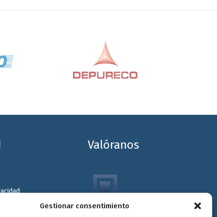
d
Valóranos
vacidad
Gestionar consentimiento
kies
Envitec Murcia: