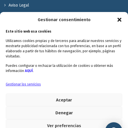
Aviso Legal
Política de Privacidad
Gestionar consentimiento
Política de cookies
Este sitio web usa cookies
Terminos y Condiciones
Utilizamos cookies propias y de terceros para analizar nuestros servicios y
Valóranos
mostrarte publicidad relacionada con tus preferencias, en base a un perfil
elaborado a partir de tus hábitos de navegación, por ejemplo, páginas
visitadas.
Puedes configurar o rechazar la utilización de cookies u obtener más
información
AQUÍ
.
Envitec Murcia: Maquinaria de limpieza industrial
Gestionar los servicios
Aceptar
Envitec Valencia: Maquinaria de limpieza industrial
5.0
Denegar
Ver preferencias